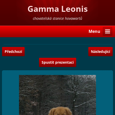
Gamma Leonis
chovatelská stanice hovawartů
Menu
Předchozí
Následující
Spustit prezentaci