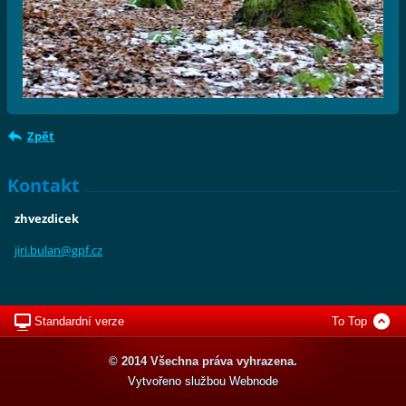
Zpět
Kontakt
zhvezdicek
jiri.bul
an@gpf.c
z
Standardní verze
To Top
© 2014 Všechna práva vyhrazena.
Vytvořeno službou
Webnode