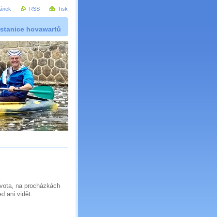
ránek
RSS
Tisk
 stanice hovawartů
života, na procházkách
ed ani vidět.