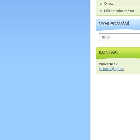
O nás
Můžete nám napsat
VYHLEDÁVÁNÍ
KONTAKT
zhvezdicek
jiri.bul
an@gpf.c
z