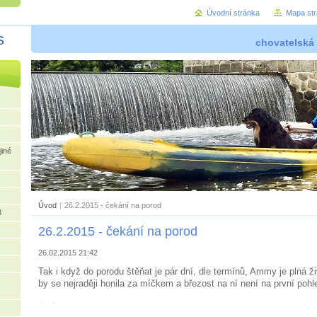
Úvodní stránka
Mapa st
s
chovatelská
jiné
Úvod
|
26.2.2015 - čekání na porod
B
26.2.2015 - čekání na porod
26.02.2015 21:42
Tak i když do porodu štěňat je pár dní, dle termínů, Ammy je plná 
by se nejraději honila za míčkem a březost na ní není na první pohl