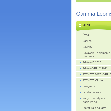
Gamma Leoni
MENU
Úvod
Naši psi
Novinky
Hovawart - o plemeni a 
informace
Štěňata D 2026
Štěňata VRH C 2022
ŠTĚŇATA 2017 - VRH 
ŠTĚNATA VRH A
Fotogalerie
Svod a bonitace
Rady a porady aneb
inspirujte se
Literatura a odkazy