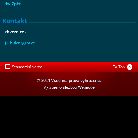
Zpět
Kontakt
zhvezdicek
jiri.bul
an@gpf.c
z
Standardní verze
To Top
© 2014 Všechna práva vyhrazena.
Vytvořeno službou
Webnode