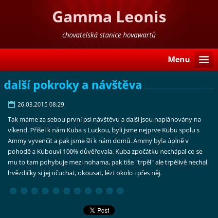
Gamma Leonis
chovatelská stanice hovawartů
Menu
další pokroky a návštěva
26.03.2015 08:29
Tak máme za sebou první psí návštěvu a další jsou naplánovány na
víkend. Přišel k nám Kuba s Luckou, byli jsme nejprve Kubu spolu s
Ammy vyvenčit a pak jsme šli k nám domů. Ammy byla úplně v
pohodě a Kubouvi 100% důvěřovala, Kuba zpočátku nechápal co se
mu to tam pohybuje mezi nohama, pak tiše "trpěl" ale trpělivě nechal
hvězdičky si jej očuchat, okousat, lézt okolo i přes něj.