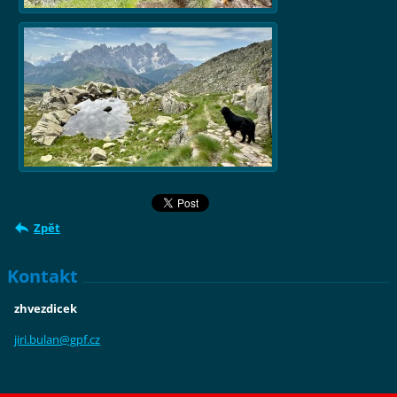
Zpět
Kontakt
zhvezdicek
jiri.bul
an@gpf.c
z