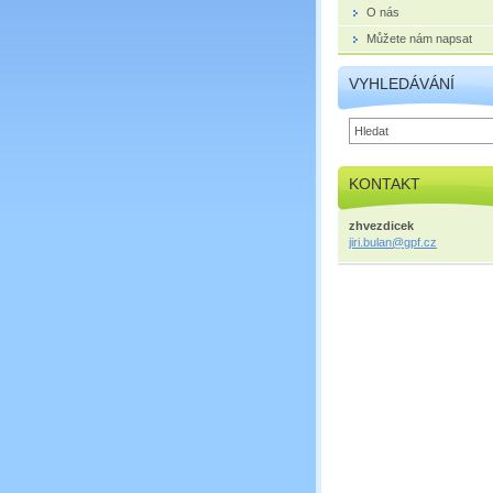
O nás
Můžete nám napsat
VYHLEDÁVÁNÍ
KONTAKT
zhvezdicek
jiri.bul
an@gpf.c
z