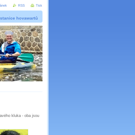
ránek
RSS
Tisk
 stanice hovawartů
avého kluka - oba jsou