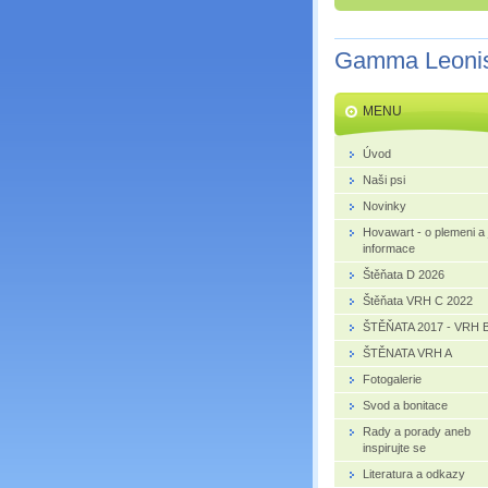
Gamma Leoni
MENU
Úvod
Naši psi
Novinky
Hovawart - o plemeni a 
informace
Štěňata D 2026
Štěňata VRH C 2022
ŠTĚŇATA 2017 - VRH 
ŠTĚNATA VRH A
Fotogalerie
Svod a bonitace
Rady a porady aneb
inspirujte se
Literatura a odkazy