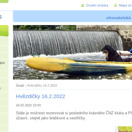
Úvodní stránka
Mapa st
s
chovatelská
jiné
Úvod
|
Hvězdičky 16.2.2022
B
Hvězdičky 16.2.2022
16.02.2022 23:43
Stále je možnost rezervovat si posledního krásného ČNZ kluka a Pl
úžasní, stejně jako bráškové a sestřičky .