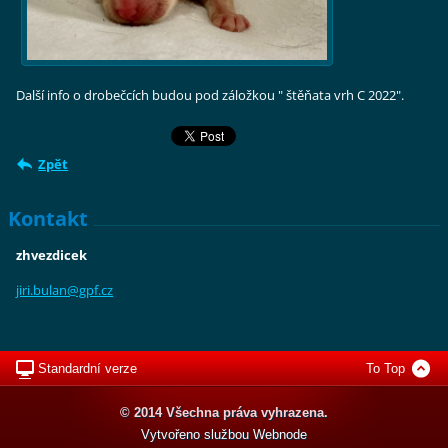
Další info o drobečcích budou pod záložkou " štěňata vrh C 2022".
Zpět
Kontakt
zhvezdicek
jiri.bul
an@gpf.c
z
Standardní verze
To Top
© 2014 Všechna práva vyhrazena.
Vytvořeno službou
Webnode