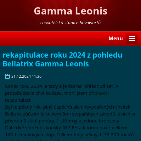
Gamma Leonis
chovatelská stanice hovawartů
Menu
rekapitulace roku 2024 z pohledu
Bellatrix Gamma Leonis
31.12.2024 11:36
Konec roku 2024 je tady a je čas na "ohlédnutí se". A
protože zbyla chvilka času, mohl jsem připravit i
rekapitulaci:
Byl to pěkný rok, plný úspěchů ale i nevydařených chvilek.
Bella se zúčastnila celkem 8mi stopařských závodů, z nich si
přivezla 3 zlaté poháry, 1 stříbrný a jednou bronzový.
Dále dvě splněné zkoušky IGP-FH a k tomu navíc celkem
140 tréninkových stop. Celkem tedy pěkných 79.300 metrů